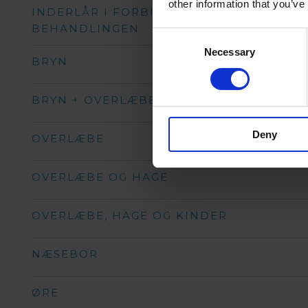
other information that you’ve
INDERLÅR I FORBINDELSE MED
BEHANDLINGEN
Consent
Necessary
Selection
BRYN
BRYN + OVERLÆBE
Deny
OVERLÆBE
OVERLÆBE OG HAGE
OVERLÆBE, HAGE OG KINDER
NÆSEBOR
ØRE