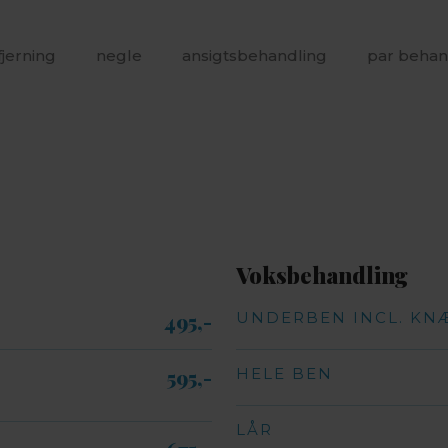
fjerning
negle
ansigtsbehandling
par behan
Voksbehandling
495,-​
UNDERBEN INCL. KN
595,-​
HELE BEN
LÅR