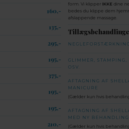
form. Vi klipper
IKKE
dine ne
160,-​
bedes du klippe dem hjemme
afslappende massage.
135,-​
Tillægsbehandlinger
295,-​
NEGLEFORSTÆRKNING
195,-​
GLIMMER, STAMPING, 
OSV.
375,-​
AFTAGNING AF SHELLA
MANICURE
195,-​
(Gælder kun hvis behandlin
195,-​
AFTAGNING AF SHELL
MED NY BEHANDLING
210,-​
(Gælder kun hvis behandlin