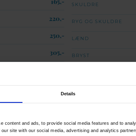
165,-​
SKULDRE
220,-​
RYG OG SKULDRE
250,-​
LÆND
305,-​
BRYST
195,-​
MAVE
175,-​
BRYST OG MAVE
Details
495,-​
FØDDER OG TÆER
369,-​
e content and ads, to provide social media features and to analy
HÆNDER OG FINGRE
 our site with our social media, advertising and analytics partn