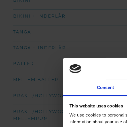
BIKINI
BIKINI + INDERLÅR
TANGA
TANGA + INDERLÅR
BALLER
MELLEM BALLER
Consent
BRASIL/HOLLYWOOD (KVINDER)
This website uses cookies
BRASIL/HOLLYWOOD MAX. 28 DAGES
We use cookies to personalis
MELLEMRUM
information about your use of