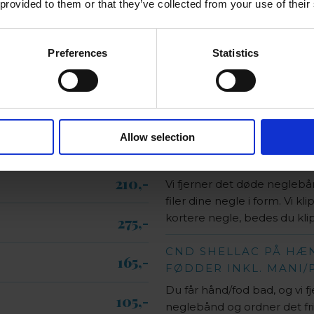
 provided to them or that they’ve collected from your use of their
55,-​
Negle​
Preferences
Statistics
125,-​
​CND SHELLAC PÅ HÆ
FØDDER
195,-​
​Vi larkerer dine negle som 
Allow selection
105,-​
CND SHELLAC PÅ HÆ
FØDDER INKL. MINI 
210,-​
Vi fjerner det døde neglebån
filer dine negle i form. Vi kl
kortere negle, bedes du kl
275,-​
CND SHELLAC PÅ HÆ
165,-​
FØDDER INKL. MANI/
Du får hånd/fod bad, og vi f
105,-​
neglebånd og ordner det fris