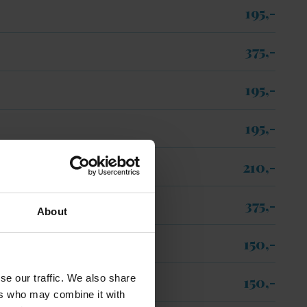
195,-​
375,-​
195,-​
195,-​
210,-​
375,-​
About
150,-​
se our traffic. We also share
150,-​
ers who may combine it with