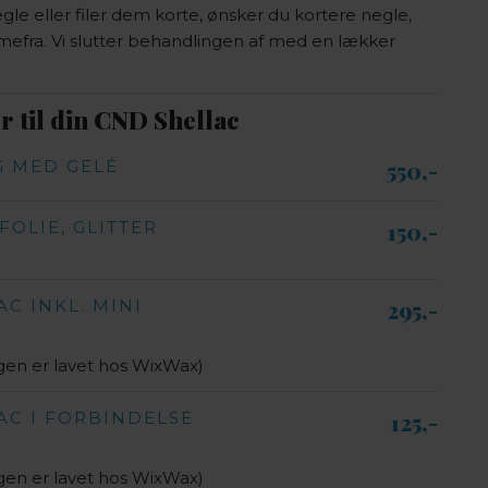
gle eller filer dem korte, ønsker du kortere negle,
fra. Vi slutter behandlingen af med en lækker
 til din CND Shellac​
 MED GELÉ
550,-​
FOLIE, GLITTER
150,-​
C INKL. MINI
295,-​
gen er lavet hos WixWax)
AC I FORBINDELSE
125,-​
gen er lavet hos WixWax)