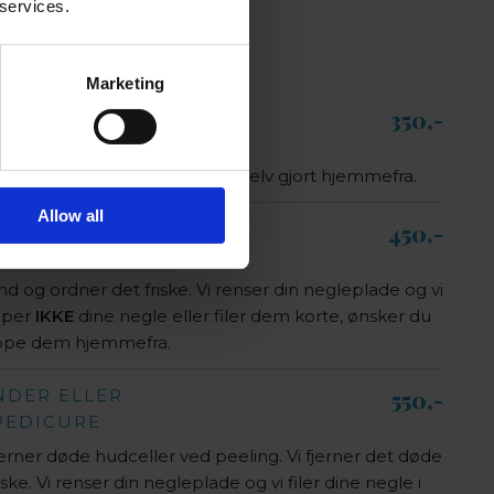
 services.
Marketing
NDER ELLER
350,-​
de er. Alt forberedelse har du selv gjort hjemmefra.
Allow all
NDER ELLER
450,-​
MANI/PEDICURE
d og ordner det friske. Vi renser din negleplade og vi
ipper
IKKE
dine negle eller filer dem korte, ønsker du
ippe dem hjemmefra.
NDER ELLER
550,-​
PEDICURE
jerner døde hudceller ved peeling. Vi fjerner det døde
ke. Vi renser din negleplade og vi filer dine negle i