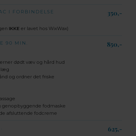
AC I FORBINDELSE
350,-​
ngen
IKKE
er lavet hos WixWax)
E 90 MIN.
850,-​
erner dødt væv og hård hud
 læg
ånd og ordner det friske
assage
og genopbyggende fodmaske
de afsluttende fodcreme
.
625,-​