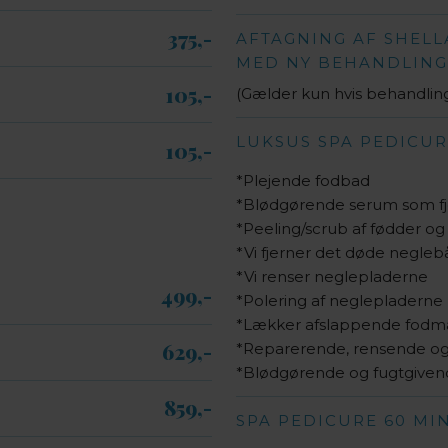
375,-​
AFTAGNING AF SHELL
MED NY BEHANDLING
105,-​
(Gælder kun hvis behandli
​LUKSUS SPA PEDICUR
105,-​
*Plejende fodbad
*Blødgørende serum som fj
*Peeling/scrub af fødder og
*Vi fjerner det døde negleb
*Vi renser neglepladerne
499,-​
*Polering af neglepladerne
*Lækker afslappende fodm
629,-​
*Reparerende, rensende 
*Blødgørende og fugtgiven
859,-​
SPA PEDICURE 60 MIN