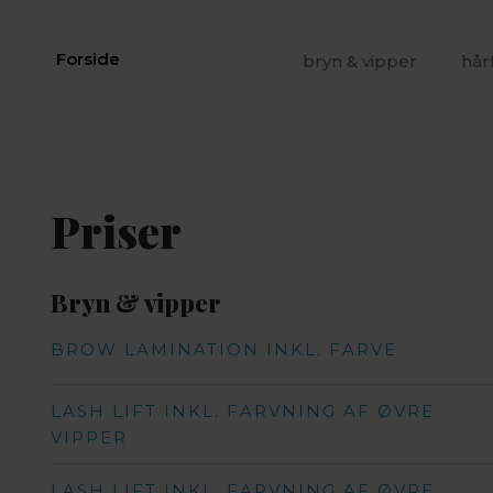
Forside​
bryn & vipper
hår
Priser​
Bryn & vipper​
BROW LAMINATION INKL. FARVE
LASH LIFT INKL. FARVNING AF ØVRE
VIPPER
LASH LIFT INKL. FARVNING AF ØVRE