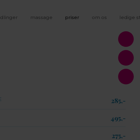
dlinger
massage
priser
om os
ledige st
Æ
285,-​
495,-​
275,-​